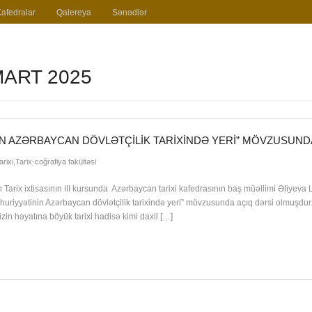
Kafedralar
Qalereya
Sənədlər
MART 2025
N AZƏRBAYCAN DÖVLƏTÇILIK TARIXINDƏ YERI” MÖVZUSUND
rixi
,
Tarix-coğrafiya fakültəsi
in Tarix ixtisasının III kursunda Azərbaycan tarixi kafedrasının baş müəllimi Əliyeva 
uriyyətinin Azərbaycan dövlətçilik tarixində yeri” mövzusunda açıq dərsi olmuşdur
n həyatına böyük tarixi hadisə kimi daxil […]