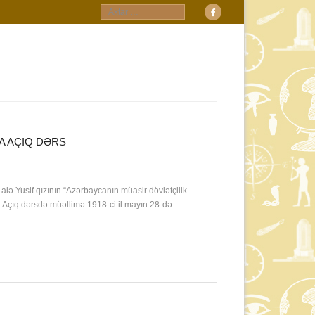
A AÇIQ DƏRS
Lalə Yusif qızının “Azərbaycanın müasir dövlətçilik
. Açıq dərsdə müəllimə 1918-ci il mayın 28-də