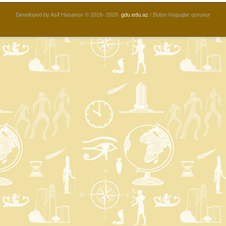
Developed by Asif Hasanov © 2016-
2026
gdu.edu.az
/ Bütün hüquqlar qorunur