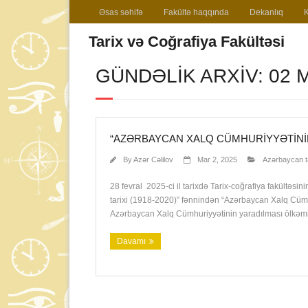
Əsas səhifə
Fakültə haqqında
Dekanlıq
Tarix və Coğrafiya Fakültəsi
GÜNDƏLIK ARXIV: 02 
“AZƏRBAYCAN XALQ CÜMHURIYYƏTINI
By
Azər Cəlilov
Mar 2, 2025
Azərbaycan ta
28 fevral 2025-ci il tarixdə Tarix-coğrafiya fakültəsin
tarixi (1918-2020)” fənnindən “Azərbaycan Xalq Cümh
Azərbaycan Xalq Cümhuriyyətinin yaradılması ölkəmizi
Davamı