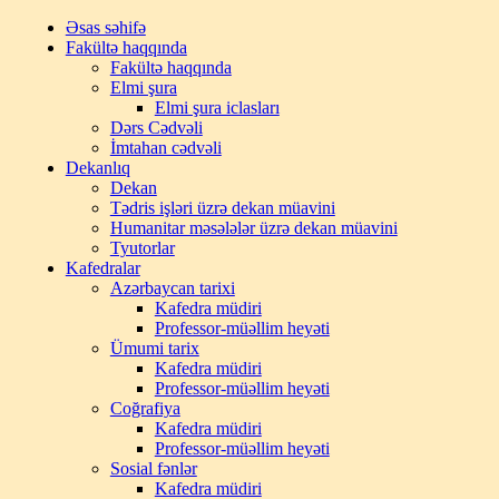
Əsas səhifə
Fakültə haqqında
Fakültə haqqında
Elmi şura
Elmi şura iclasları
Dərs Cədvəli
İmtahan cədvəli
Dekanlıq
Dekan
Tədris işləri üzrə dekan müavini
Humanitar məsələlər üzrə dekan müavini
Tyutorlar
Kafedralar
Azərbaycan tarixi
Kafedra müdiri
Professor-müəllim heyəti
Ümumi tarix
Kafedra müdiri
Professor-müəllim heyəti
Coğrafiya
Kafedra müdiri
Professor-müəllim heyəti
Sosial fənlər
Kafedra müdiri