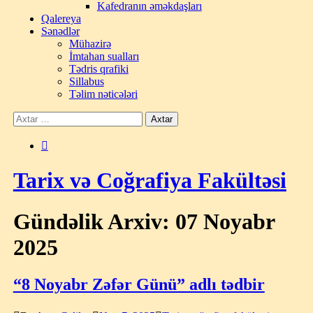
Kafedranın əməkdaşları
Qalereya
Sənədlər
Mühazirə
İmtahan sualları
Tədris qrafiki
Sillabus
Təlim nəticələri
Tarix və Coğrafiya Fakültəsi
Gündəlik Arxiv: 07 Noyabr
2025
“8 Noyabr Zəfər Günü” adlı tədbir