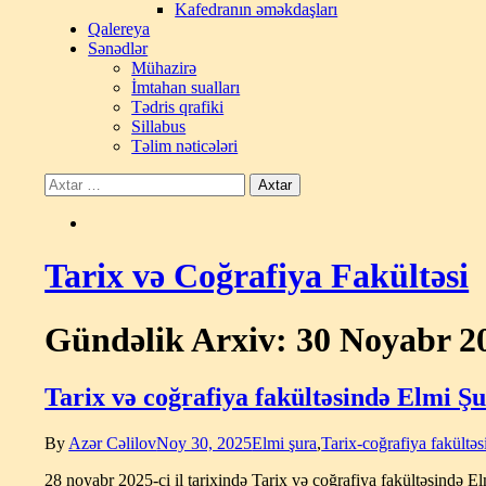
Kafedranın əməkdaşları
Qalereya
Sənədlər
Mühazirə
İmtahan sualları
Tədris qrafiki
Sillabus
Təlim nəticələri
Tarix və Coğrafiya Fakültəsi
Gündəlik Arxiv: 30 Noyabr 2
Tarix və coğrafiya fakültəsində Elmi Şur
By
Azər Cəlilov
Noy 30, 2025
Elmi şura
,
Tarix-coğrafiya fakültəs
28 noyabr 2025-ci il tarixində Tarix və coğrafiya fakültəsində E