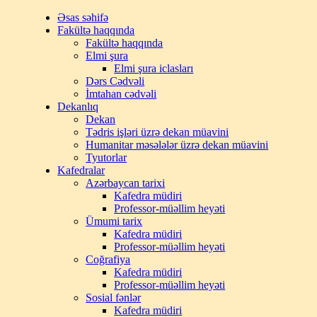
Əsas səhifə
Fakültə haqqında
Fakültə haqqında
Elmi şura
Elmi şura iclasları
Dərs Cədvəli
İmtahan cədvəli
Dekanlıq
Dekan
Tədris işləri üzrə dekan müavini
Humanitar məsələlər üzrə dekan müavini
Tyutorlar
Kafedralar
Azərbaycan tarixi
Kafedra müdiri
Professor-müəllim heyəti
Ümumi tarix
Kafedra müdiri
Professor-müəllim heyəti
Coğrafiya
Kafedra müdiri
Professor-müəllim heyəti
Sosial fənlər
Kafedra müdiri