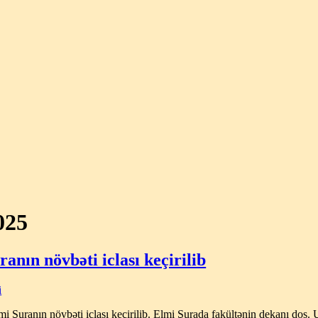
025
anın növbəti iclası keçirilib
i
lmi Şuranın növbəti iclası keçirilib. Elmi Şurada fakültənin dekanı dos