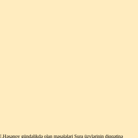
. U.Həsənov gündəlikdə olan məsələləri Şura üzvlərinin diqqətinə