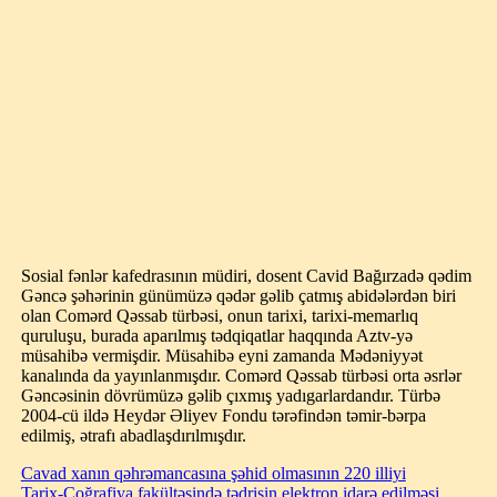
Sosial fənlər kafedrasının müdiri, dosent Cavid Bağırzadə qədim
Gəncə şəhərinin günümüzə qədər gəlib çatmış abidələrdən biri
olan Comərd Qəssab türbəsi, onun tarixi, tarixi-memarlıq
quruluşu, burada aparılmış tədqiqatlar haqqında Aztv-yə
müsahibə vermişdir. Müsahibə eyni zamanda Mədəniyyət
kanalında da yayınlanmışdır. Comərd Qəssab türbəsi orta əsrlər
Gəncəsinin dövrümüzə gəlib çıxmış yadıgarlardandır. Türbə
2004-cü ildə Heydər Əliyev Fondu tərəfindən təmir-bərpa
edilmiş, ətrafı abadlaşdırılmışdır.
Cavad xanın qəhrəmancasına şəhid olmasının 220 illiyi
Tarix-Coğrafiya fakültəsində tədrisin elektron idarə edilməsi