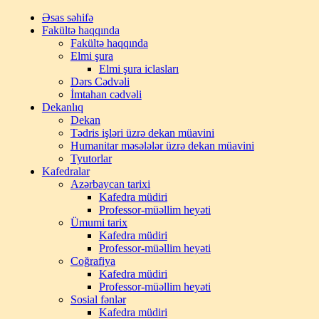
Əsas səhifə
Fakültə haqqında
Fakültə haqqında
Elmi şura
Elmi şura iclasları
Dərs Cədvəli
İmtahan cədvəli
Dekanlıq
Dekan
Tədris işləri üzrə dekan müavini
Humanitar məsələlər üzrə dekan müavini
Tyutorlar
Kafedralar
Azərbaycan tarixi
Kafedra müdiri
Professor-müəllim heyəti
Ümumi tarix
Kafedra müdiri
Professor-müəllim heyəti
Coğrafiya
Kafedra müdiri
Professor-müəllim heyəti
Sosial fənlər
Kafedra müdiri