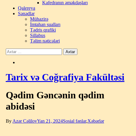
Kafedranın əməkdaşları
Qalereya
Sənədlər
Mühazirə
İmtahan sualları
Tədris qrafiki
Sillabus
Təlim nəticələri
Tarix və Coğrafiya Fakültəsi
Qədim Gəncənin qədim
abidəsi
By
Azər Cəlilov
Yan 21, 2024
Sosial fənlar
,
Xəbərlər