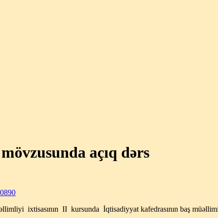
” mövzusunda açıq dərs
müəllimliyi ixtisasının II kursunda İqtisadiyyat kafedrasının baş müəl