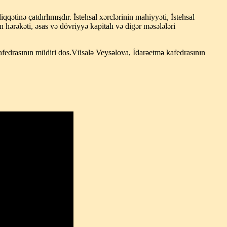
qətinə çatdırlımışdır. İstehsal xərclərinin mahiyyəti, İstehsal
ın hərəkəti, əsas və dövriyyə kapitalı və digər məsələləri
afedrasının müdiri dos.Vüsalə Veysəlova, İdarəetmə kafedrasının