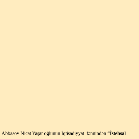
limi Abbasov Nicat Yaşar oğlunun İqtisadiyyat fənnindən
“İstehsal