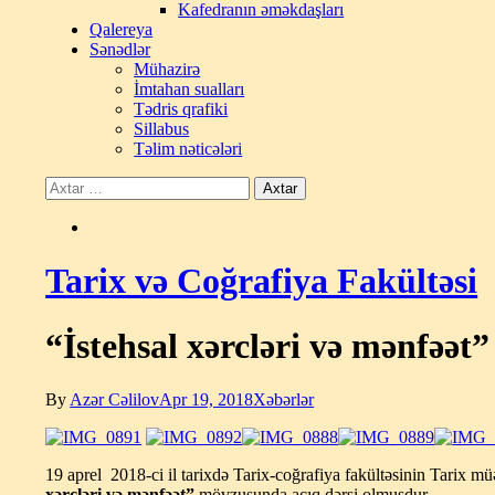
Kafedranın əməkdaşları
Qalereya
Sənədlər
Mühazirə
İmtahan sualları
Tədris qrafiki
Sillabus
Təlim nəticələri
Tarix və Coğrafiya Fakültəsi
“İstehsal xərcləri və mənfəət
By
Azər Cəlilov
Apr 19, 2018
Xəbərlər
19 aprel 2018-ci il tarixdə Tarix-coğrafiya fakültəsinin Tarix 
xərcləri və mənfəət”
mövzusunda açıq dərsi olmuşdur.