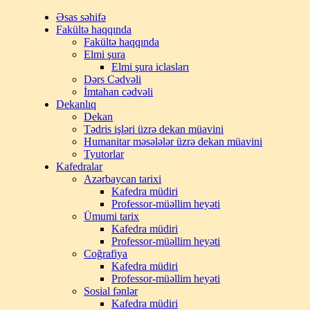
Əsas səhifə
Fakültə haqqında
Fakültə haqqında
Elmi şura
Elmi şura iclasları
Dərs Cədvəli
İmtahan cədvəli
Dekanlıq
Dekan
Tədris işləri üzrə dekan müavini
Humanitar məsələlər üzrə dekan müavini
Tyutorlar
Kafedralar
Azərbaycan tarixi
Kafedra müdiri
Professor-müəllim heyəti
Ümumi tarix
Kafedra müdiri
Professor-müəllim heyəti
Coğrafiya
Kafedra müdiri
Professor-müəllim heyəti
Sosial fənlər
Kafedra müdiri