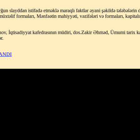
n slayddan istifadə etməklə maraqlı faktlar əyani şəkildə tələbələrin diq
n müxtəlif formaları, Mənfəətin mahiyyəti, vəzifələri və formaları, kapital
nov, İqtisadiyyat kafedrasının müdiri, dos.Zakir Əhməd, Ümumi tarix k
r.
ANDI