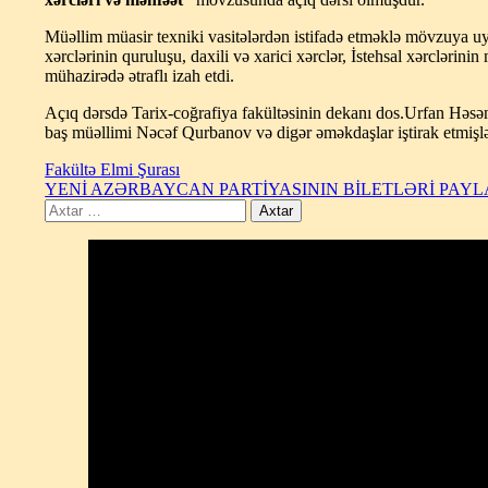
Müəllim müasir texniki vasitələrdən istifadə etməklə mövzuya uyğu
xərclərinin quruluşu, daxili və xarici xərclər, İstehsal xərclərini
mühazirədə ətraflı izah etdi.
Açıq dərsdə Tarix-coğrafiya fakültəsinin dekanı dos.Urfan Həsə
baş müəllimi Nəcəf Qurbanov və digər əməkdaşlar iştirak etmişlə
Fakültə Elmi Şurası
YENİ AZƏRBAYCAN PARTİYASININ BİLETLƏRİ PAYL