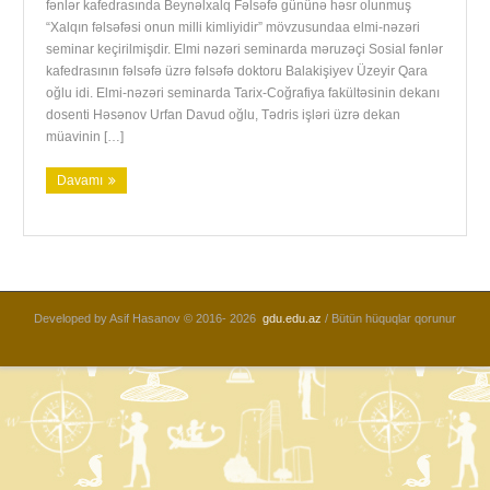
fənlər kafedrasında Beynəlxalq Fəlsəfə gününə həsr olunmuş
“Xalqın fəlsəfəsi onun milli kimliyidir” mövzusundaa elmi-nəzəri
seminar keçirilmişdir. Elmi nəzəri seminarda məruzəçi Sosial fənlər
kafedrasının fəlsəfə üzrə fəlsəfə doktoru Balakişiyev Üzeyir Qara
oğlu idi. Elmi-nəzəri seminarda Tarix-Coğrafiya fakültəsinin dekanı
dosenti Həsənov Urfan Davud oğlu, Tədris işləri üzrə dekan
müavinin […]
Davamı
Developed by Asif Hasanov © 2016-
2026
gdu.edu.az
/ Bütün hüquqlar qorunur