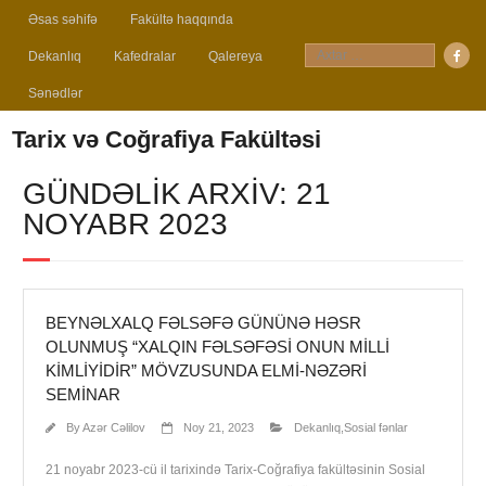
Əsas səhifə
Fakültə haqqında
Dekanlıq
Kafedralar
Qalereya
Sənədlər
Tarix və Coğrafiya Fakültəsi
GÜNDƏLIK ARXIV: 21
NOYABR 2023
BEYNƏLXALQ FƏLSƏFƏ GÜNÜNƏ HƏSR
OLUNMUŞ “XALQIN FƏLSƏFƏSI ONUN MILLI
KIMLIYIDIR” MÖVZUSUNDA ELMI-NƏZƏRI
SEMINAR
By
Azər Cəlilov
Noy 21, 2023
Dekanlıq
,
Sosial fənlar
21 noyabr 2023-cü il tarixində Tarix-Coğrafiya fakültəsinin Sosial