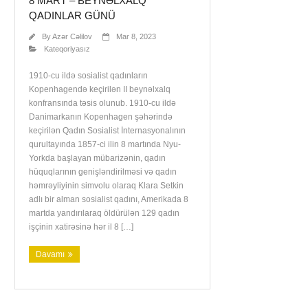
8 MART – BEYNƏLXALQ
QADINLAR GÜNÜ
By
Azər Cəlilov
Mar 8, 2023
Kateqoriyasız
1910-cu ildə sosialist qadınların
Kopenhagendə keçirilən II beynəlxalq
konfransında təsis olunub. 1910-cu ildə
Danimarkanın Kopenhagen şəhərində
keçirilən Qadın Sosialist İnternasyonalının
qurultayında 1857-ci ilin 8 martında Nyu-
Yorkda başlayan mübarizənin, qadın
hüquqlarının genişləndirilməsi və qadın
həmrəyliyinin simvolu olaraq Klara Setkin
adlı bir alman sosialist qadını, Amerikada 8
martda yandırılaraq öldürülən 129 qadın
işçinin xatirəsinə hər il 8 […]
Davamı