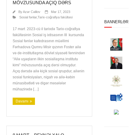
MÖVZUSUNDA AÇIQ DƏRS
By
Azər Cəlilov
Mar 17, 2023
Sosial fənlar
,
Tarix-coğrafiya fakültəsi
BANNERLƏR
17 mart 2023-cü il tarixdə Tarix-coğrafiya
fakültəsinin Sosial iş ixtisasının III kursunda
Sosial fənlər kafedrasının müəllimi
Fərhadova Qumru Misir qızının Foster ailə
və de-institutlaşma dövlət siyasəti fənnindən
“Ailə uşaqların ilkin sosiallaşma institutu
kimi” mövzusunda açıq dərsi olmuşdur.
Açıq dərsdə ailə kiçik sosial qrupdur, ailənin
sosial funksiyaları, nigah və ailə-kəbin
münasibətləti və digər məsələlər
mühazirədə […]
Davamı