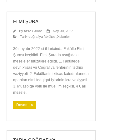
ELMI ŞURA
By
Azər Cəlilov
Noy 30, 2022
Tarix-coğrafiya fakültəsi
,
Xəbərlər
30 noyabr 2022-ci il tarixində Fakültə Elmi
Şurası keçirildi. Elmi Şurada aşağıdakı
məsələlər müzakirə edildi. 1. Fakültədə
qeyriixtisas və Coğrafiya fənlərinin tədrisi
vəziyyəti. 2. Fakültənin ixtisas kafedralarında
aparılan elmi tədqiqat işlərinin icra vəziyyəti.
3. Müasbiqə yolu ilə müəllim seçkisi. 4 Cari
məsələ.
Davamı