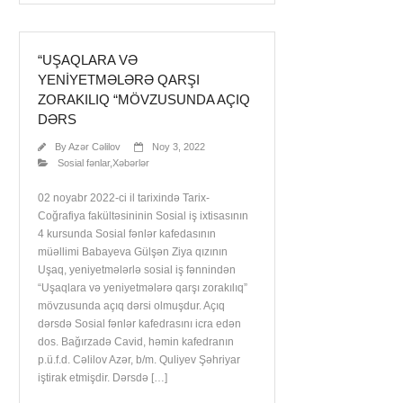
“UŞAQLARA VƏ
YENIYETMƏLƏRƏ QARŞI
ZORAKILIQ “MÖVZUSUNDA AÇIQ
DƏRS
By
Azər Cəlilov
Noy 3, 2022
Sosial fənlar
,
Xəbərlər
02 noyabr 2022-ci il tarixində Tarix-
Coğrafiya fakültəsininin Sosial iş ixtisasının
4 kursunda Sosial fənlər kafedasının
müəllimi Babayeva Gülşən Ziya qızının
Uşaq, yeniyetmələrlə sosial iş fənnindən
“Uşaqlara və yeniyetmələrə qarşı zorakılıq”
mövzusunda açıq dərsi olmuşdur. Açıq
dərsdə Sosial fənlər kafedrasını icra edən
dos. Bağırzadə Cavid, həmin kafedranın
p.ü.f.d. Cəlilov Azər, b/m. Quliyev Şəhriyar
iştirak etmişdir. Dərsdə […]