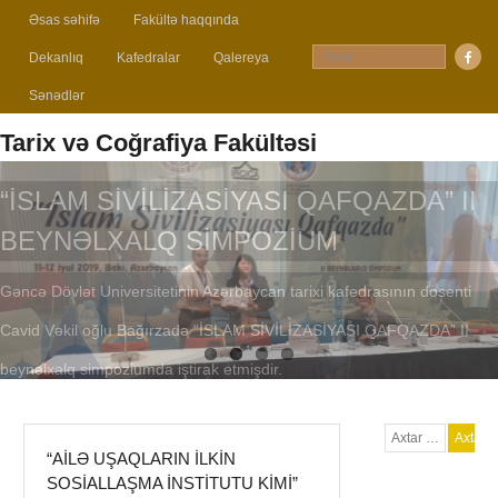
Əsas səhifə
Fakültə haqqında
Dekanlıq
Kafedralar
Qalereya
Sənədlər
Tarix və Coğrafiya Fakültəsi
“AILƏ UŞAQLARIN ILKIN
SOSIALLAŞMA INSTITUTU KIMI”