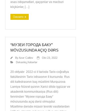
əsas istiqamətləri, qaçqınlar və məcburi
köçkünlər, […]
Davamı
“МУЗЕИ ГОРОДА БАКУ”
MÖVZUSUNDA AÇIQ DƏRS
By
Azər Cəlilov
Okt 23, 2022
Dekanlıq
,
Xəbərlər
20 oktyabr 2022-ci il tarixdə Tarix-coğrafiya
fakültəsinin Tarix ixtisasının II kursunda Rus
dili kafedrasının baş müəllimi Murquzova
Lamiyə Nüsrət qızının Xarici dildə işgüzar və
akademik kommunikasiya (Rus dili)
fənnindən “Музеи города Баку”
mövzusunda açıq dərsi olmuşdur.
Müəllimə dərsdə müasir texniki vasitələrdən