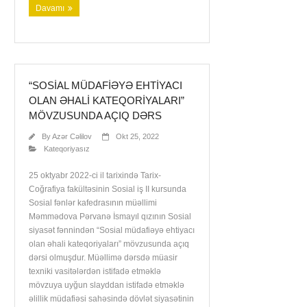
Davamı
“SOSIAL MÜDAFIƏYƏ EHTIYACI
OLAN ƏHALI KATEQORIYALARI”
MÖVZUSUNDA AÇIQ DƏRS
By
Azər Cəlilov
Okt 25, 2022
Kateqoriyasız
25 oktyabr 2022-ci il tarixində Tarix-
Coğrafiya fakültəsinin Sosial iş II kursunda
Sosial fənlər kafedrasının müəllimi
Məmmədova Pərvanə İsmayıl qızının Sosial
siyasət fənnindən “Sosial müdafiəyə ehtiyacı
olan əhali kateqoriyaları” mövzusunda açıq
dərsi olmuşdur. Müəllimə dərsdə müasir
texniki vasitələrdən istifadə etməklə
mövzuya uyğun slayddan istifadə etməklə
əlillik müdafiəsi sahəsində dövlət siyasətinin