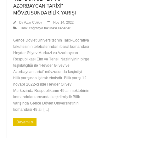
AZƏRBAYCAN TARIXI”
MÖVZUSUNDA BILIK YARIŞI
By
Azər Cəlilov
Noy 14, 2022
Tarix-coğrafiya fakültəsi
,
Xəbərlər
Gəncə Dövlət Universitetinin Tarix-Coğrafiya
fakültəsinin tələbələrindən ibarət komandası
Heydər Əliyev Mərkəzi və Azərbaycan
Respublikası Elm və Təhsil Nazirliyinin birgə
təşkilatçılığı ilə “Heydər Əliyev və
Azərbaycan tarixi” mövzusunda keçirdiyi
bilik yarışında iştirak etmişdir. Bilik yarışı 12
noyabr 2022-ci ildə Heydər Əliyev
Mərkəzində Respublikanın 49 ali məktəbinin
komandaları arasında keçirilmişdir.Bilik
yarışında Gəncə Dövlət Universitetinin
komandası 49 ali […]
Davamı