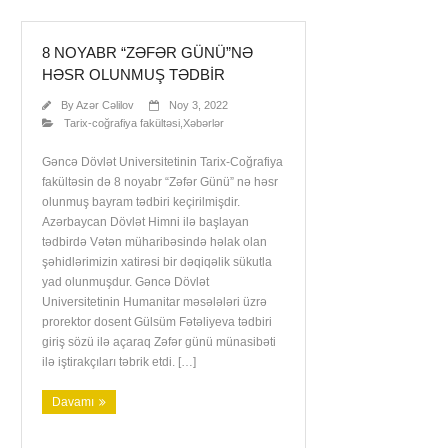
8 NOYABR “ZƏFƏR GÜNÜ”NƏ
HƏSR OLUNMUŞ TƏDBIR
By
Azər Cəlilov
Noy 3, 2022
Tarix-coğrafiya fakültəsi
,
Xəbərlər
Gəncə Dövlət Universitetinin Tarix-Coğrafiya
fakültəsin də 8 noyabr “Zəfər Günü” nə həsr
olunmuş bayram tədbiri keçirilmişdir.
Azərbaycan Dövlət Himni ilə başlayan
tədbirdə Vətən müharibəsində həlak olan
şəhidlərimizin xatirəsi bir dəqiqəlik sükutla
yad olunmuşdur. Gəncə Dövlət
Universitetinin Humanitar məsələləri üzrə
prorektor dosent Gülsüm Fətəliyeva tədbiri
giriş sözü ilə açaraq Zəfər günü münasibəti
ilə iştirakçıları təbrik etdi. […]
Davamı