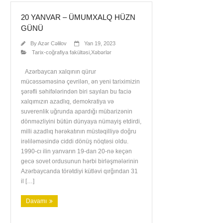
20 YANVAR – ÜMUMXALQ HÜZN
GÜNÜ
By
Azər Cəlilov
Yan 19, 2023
Tarix-coğrafiya fakültəsi
,
Xəbərlər
Azərbaycan xalqının qürur
mücəssəməsinə çevrilən, ən yeni tariximizin
şərəfli səhifələrindən biri sayılan bu faciə
xalqımızın azadlıq, demokratiya və
suverenlik uğrunda apardığı mübarizənin
dönməzliyini bütün dünyaya nümayiş etdirdi,
milli azadlıq hərəkatının müstəqilliyə doğru
irəliləməsində ciddi dönüş nöqtəsi oldu.
1990-cı ilin yanvarın 19-dan 20-nə keçən
gecə sovet ordusunun hərbi birləşmələrinin
Azərbaycanda törətdiyi kütləvi qırğından 31
il […]
Davamı