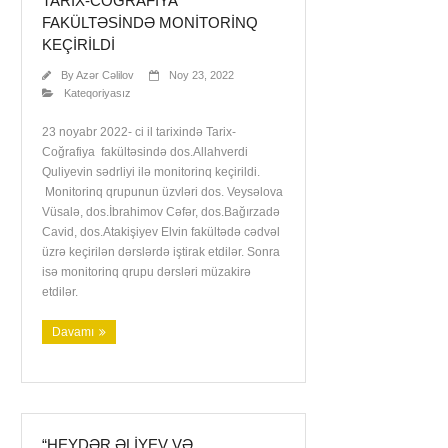
TARIX-COĞRAFIYA
FAKÜLTƏSINDƏ MONITORINQ
KEÇIRILDI
By
Azər Cəlilov
Noy 23, 2022
Kateqoriyasız
23 noyabr 2022- ci il tarixində Tarix-
Coğrafiya fakültəsində dos.Allahverdi
Quliyevin sədrliyi ilə monitorinq keçirildi.
Monitorinq qrupunun üzvləri dos. Veysəlova
Vüsalə, dos.İbrahimov Cəfər, dos.Bağırzadə
Cavid, dos.Atakişiyev Elvin fakültədə cədvəl
üzrə keçirilən dərslərdə iştirak etdilər. Sonra
isə monitorinq qrupu dərsləri müzakirə
etdilər.
Davamı
“HEYDƏR ƏLIYEV VƏ