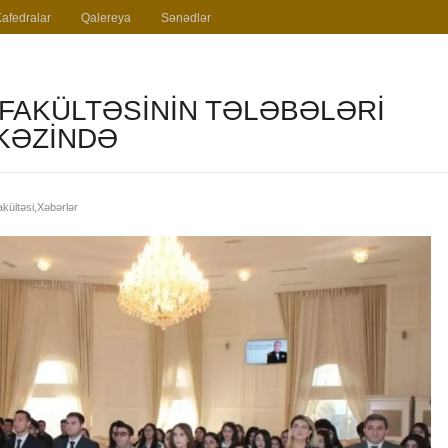
Kafedralar
Qalereya
Sənədlər
 FAKÜLTƏSININ TƏLƏBƏLƏRI
KƏZINDƏ
akültəsi
,
Xəbərlər