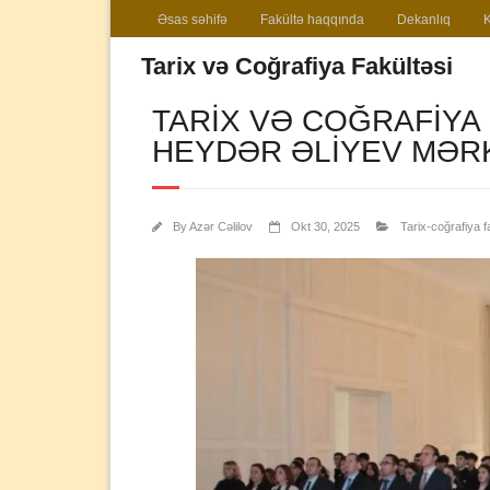
Əsas səhifə
Fakültə haqqında
Dekanlıq
Tarix və Coğrafiya Fakültəsi
TARIX VƏ COĞRAFIYA
HEYDƏR ƏLIYEV MƏR
By
Azər Cəlilov
Okt 30, 2025
Tarix-coğrafiya f